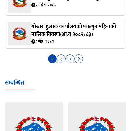
२३ चैत, २०८२
गोश्वारा हुलाक कार्यालयको फाल्गुन महिनाको
मासिक विवरण(आ.व २०८२/८३)
६ चैत, २०८२
१
२
३
सम्बन्धित