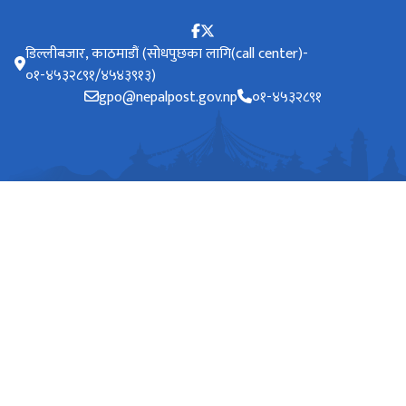
डिल्लीबजार, काठमाडौं (सोधपुछका लागि(call center)-
०१-४५३२८९१/४५४३९१३)
gpo@nepalpost.gov.np
०१-४५३२८९१