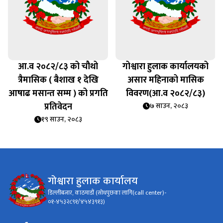
आ.व २०८२/८३ को चौथो
गोश्वारा हुलाक कार्यालयको
त्रैमासिक ( बैशाख १ देखि
असार महिनाको मासिक
आषाढ मसान्त सम्म ) को प्रगति
विवरण(आ.व २०८२/८३)
प्रतिवेदन
७ साउन, २०८३
१९ साउन, २०८३
गोश्वारा हुलाक कार्यालय
डिल्लीबजार, काठमाडौं (सोधपुछका लागि(call center)-
०१-४५३२८९१/४५४३९१३)