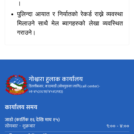
।
पुलिन्दा आयात र निर्यातको रेकर्ड राख्ने व्यवस्था
मिलाउने साथै मेल ब्यागहरुको लेखा व्यवस्थित
गराउने।
गोश्वारा हुलाक कार्यालय
डिल्लीबजार, काठमाडौं (सोधपुछका लागि(call center)-
०१-४५३२८९१/४५४३९१३)
कार्यालय समय
जाडो (कार्तिक १६ देखि माघ १५)
९:०० - ४:००
सोमबार - शुक्रबार