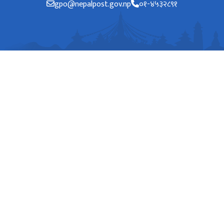
gpo@nepalpost.gov.np
०१-४५३२८९१