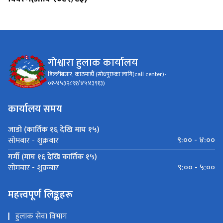
गोश्वारा हुलाक कार्यालय
डिल्लीबजार, काठमाडौं (सोधपुछका लागि(call center)-
०१-४५३२८९१/४५४३९१३)
कार्यालय समय
जाडो (कार्तिक १६ देखि माघ १५)
९:०० - ४:००
सोमबार - शुक्रबार
गर्मी (माघ १६ देखि कार्तिक १५)
९:०० - ५:००
सोमबार - शुक्रबार
महत्त्वपूर्ण लिङ्कहरू
हुलाक सेवा विभाग