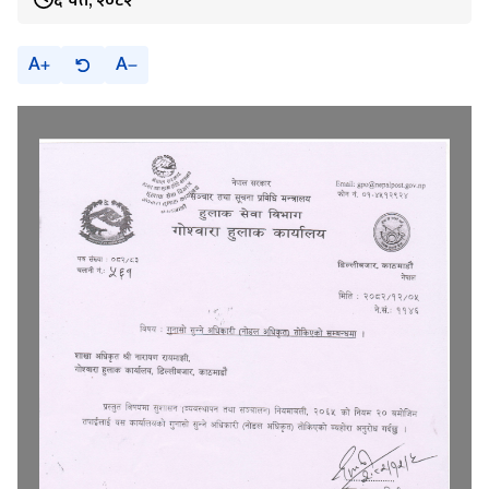
६ चैत, २०८२
A
A