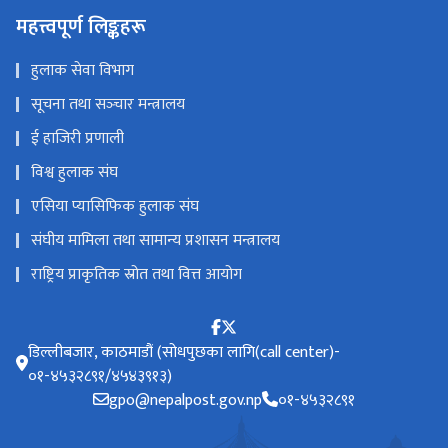
महत्त्वपूर्ण लिङ्कहरू
हुलाक सेवा विभाग
सूचना तथा सञ्‍चार मन्त्रालय
ई हाजिरी प्रणाली
विश्व हुलाक संघ
एसिया प्यासिफिक हुलाक संघ
संघीय मामिला तथा सामान्य प्रशासन मन्त्रालय
राष्ट्रिय प्राकृतिक स्रोत तथा वित्त आयोग
डिल्लीबजार, काठमाडौं (सोधपुछका लागि(call center)-
०१-४५३२८९१/४५४३९१३)
gpo@nepalpost.gov.np
०१-४५३२८९१