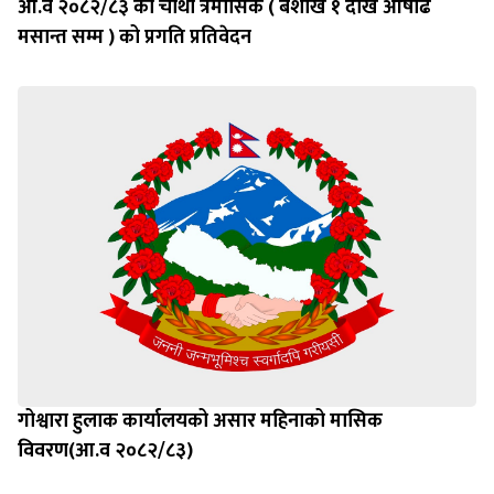
आ.व २०८२/८३ को चौथो त्रैमासिक ( बैशाख १ देखि आषाढ
मसान्त सम्म ) को प्रगति प्रतिवेदन
गोश्वारा हुलाक कार्यालयको असार महिनाको मासिक
विवरण(आ.व २०८२/८३)