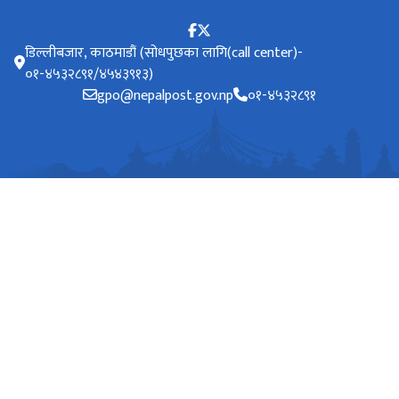
डिल्लीबजार, काठमाडौं (सोधपुछका लागि(call center)-
०१-४५३२८९१/४५४३९१३)
gpo@nepalpost.gov.np
०१-४५३२८९१