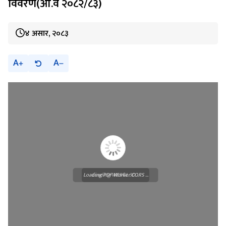
विवरण(आ.व २०८२/८३)
४ असार, २०८३
A
A
Loading PDF Worker CORS ...
Loading WEBGL 3D ...