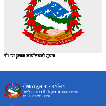
गोश्वारा हुलाक कार्यालयको सूचना।
गोश्वारा हुलाक कार्यालय
डिल्लीबजार, काठमाडौं (सोधपुछका लागि(call center)-
०१-४५३२८९१/४५४३९१३)