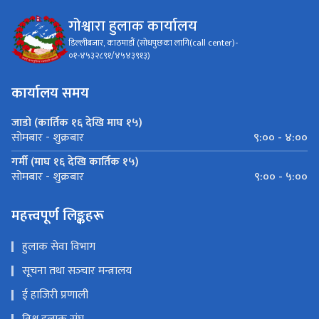
गोश्वारा हुलाक कार्यालय
डिल्लीबजार, काठमाडौं (सोधपुछका लागि(call center)-
०१-४५३२८९१/४५४३९१३)
कार्यालय समय
जाडो (कार्तिक १६ देखि माघ १५)
९:०० - ४:००
सोमबार - शुक्रबार
गर्मी (माघ १६ देखि कार्तिक १५)
९:०० - ५:००
सोमबार - शुक्रबार
महत्त्वपूर्ण लिङ्कहरू
हुलाक सेवा विभाग
सूचना तथा सञ्‍चार मन्त्रालय
ई हाजिरी प्रणाली