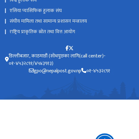
विश्व हुलाक संघ
एसिया प्यासिफिक हुलाक संघ
संघीय मामिला तथा सामान्य प्रशासन मन्त्रालय
राष्ट्रिय प्राकृतिक स्रोत तथा वित्त आयोग
डिल्लीबजार, काठमाडौं (सोधपुछका लागि(call center)-
०१-४५३२८९१/४५४३९१३)
gpo@nepalpost.gov.np
०१-४५३२८९१