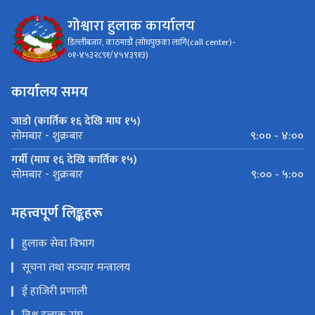
गोश्वारा हुलाक कार्यालय
डिल्लीबजार, काठमाडौं (सोधपुछका लागि(call center)-
०१-४५३२८९१/४५४३९१३)
कार्यालय समय
जाडो (कार्तिक १६ देखि माघ १५)
९:०० - ४:००
सोमबार - शुक्रबार
गर्मी (माघ १६ देखि कार्तिक १५)
९:०० - ५:००
सोमबार - शुक्रबार
महत्त्वपूर्ण लिङ्कहरू
हुलाक सेवा विभाग
सूचना तथा सञ्‍चार मन्त्रालय
ई हाजिरी प्रणाली