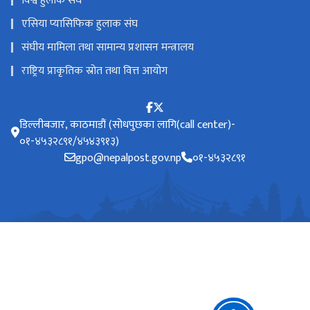
विश्व हुलाक संघ
एसिया प्यासिफिक हुलाक संघ
संघीय मामिला तथा सामान्य प्रशासन मन्त्रालय
राष्ट्रिय प्राकृतिक स्रोत तथा वित्त आयोग
डिल्लीबजार, काठमाडौं (सोधपुछका लागि(call center)-
०१-४५३२८९१/४५४३९१३)
gpo@nepalpost.gov.np
०१-४५३२८९१