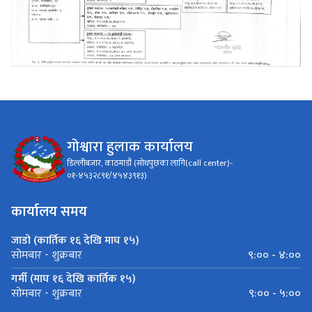
गोश्वारा हुलाक कार्यालय
डिल्लीबजार, काठमाडौं (सोधपुछका लागि(call center)-
०१-४५३२८९१/४५४३९१३)
कार्यालय समय
जाडो (कार्तिक १६ देखि माघ १५)
९:०० - ४:००
सोमबार - शुक्रबार
गर्मी (माघ १६ देखि कार्तिक १५)
९:०० - ५:००
सोमबार - शुक्रबार