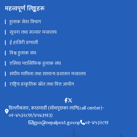
महत्त्वपूर्ण लिङ्कहरू
हुलाक सेवा विभाग
सूचना तथा सञ्‍चार मन्त्रालय
ई हाजिरी प्रणाली
विश्व हुलाक संघ
एसिया प्यासिफिक हुलाक संघ
संघीय मामिला तथा सामान्य प्रशासन मन्त्रालय
राष्ट्रिय प्राकृतिक स्रोत तथा वित्त आयोग
डिल्लीबजार, काठमाडौं (सोधपुछका लागि(call center)-
०१-४५३२८९१/४५४३९१३)
gpo@nepalpost.gov.np
०१-४५३२८९१