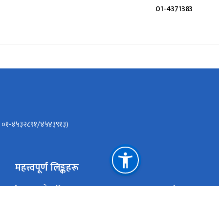
01-4371383
r)- ०१-४५३२८९१/४५४३९१३)
महत्त्वपूर्ण लिङ्कहरू
हुलाक सेवा विभाग
सूचना तथा सञ्
ई हाजिरी प्रणाली
विश्व हुलाक स