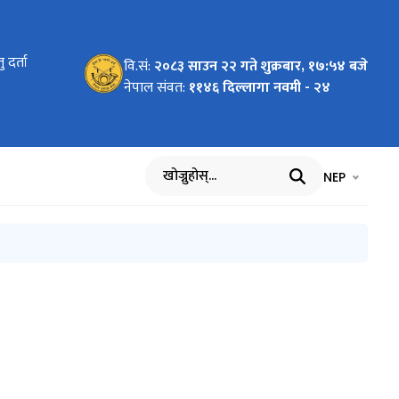
्यालयको
 दर्ता
्यालयको
्यालयको
्यालयको
र्ने आशयको
चना
्रथम
े हुलाक
वि.सं:
२०८३ साउन २२ गते शुक्रबार, १७:५४ बजे
ा।
देखि
नसकिने
नेपाल संवत:
११४६ दिल्लागा नवमी - २४
 ) को
भाषा चयन गर्नुह
भाषा प
NEP
खोज्नुहोस्