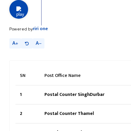
riri
one
Powered by
A
A
SN
Post Office Name
1
Postal Counter SinghDurbar
2
Postal Counter Thamel