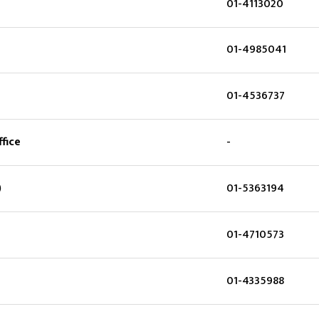
01-4113020
01-4985041
01-4536737
fice
-
)
01-5363194
01-4710573
01-4335988