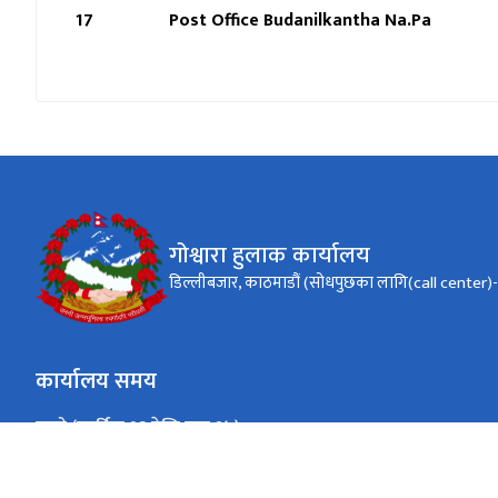
17
Post Office Budanilkantha Na.Pa
गोश्वारा हुलाक कार्यालय
डिल्लीबजार, काठमाडौं (सोधपुछका लागि(call cente
कार्यालय समय
जाडो (कार्तिक १६ देखि माघ १५)
९:०० - ४:००
सोमबार - शुक्रबार
गर्मी (माघ १६ देखि कार्तिक १५)