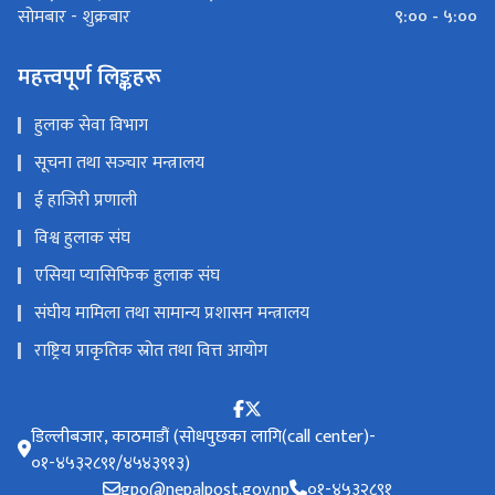
९:०० - ५:००
सोमबार - शुक्रबार
महत्त्वपूर्ण लिङ्कहरू
हुलाक सेवा विभाग
सूचना तथा सञ्‍चार मन्त्रालय
ई हाजिरी प्रणाली
विश्व हुलाक संघ
एसिया प्यासिफिक हुलाक संघ
संघीय मामिला तथा सामान्य प्रशासन मन्त्रालय
राष्ट्रिय प्राकृतिक स्रोत तथा वित्त आयोग
डिल्लीबजार, काठमाडौं (सोधपुछका लागि(call center)-
०१-४५३२८९१/४५४३९१३)
gpo@nepalpost.gov.np
०१-४५३२८९१