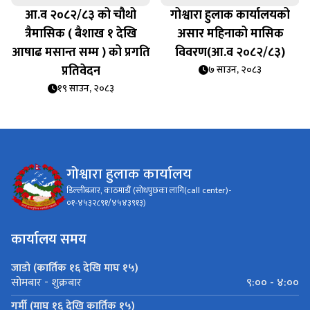
आ.व २०८२/८३ को चौथो
गोश्वारा हुलाक कार्यालयको
त्रैमासिक ( बैशाख १ देखि
असार महिनाको मासिक
आषाढ मसान्त सम्म ) को प्रगति
विवरण(आ.व २०८२/८३)
प्रतिवेदन
७ साउन, २०८३
१९ साउन, २०८३
गोश्वारा हुलाक कार्यालय
डिल्लीबजार, काठमाडौं (सोधपुछका लागि(call center)-
०१-४५३२८९१/४५४३९१३)
कार्यालय समय
जाडो (कार्तिक १६ देखि माघ १५)
९:०० - ४:००
सोमबार - शुक्रबार
गर्मी (माघ १६ देखि कार्तिक १५)